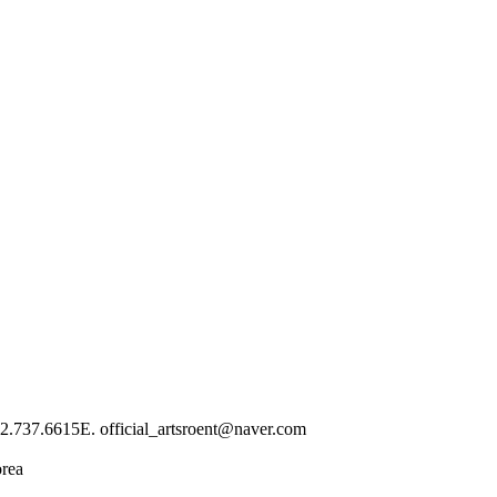
02.737.6615
E. official_artsroent@naver.com
orea