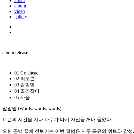
about
album
video
gallery
album release
01
Go ahead
02
리모콘
03
말말말
04
골라잡아
05
사슴
말말말 (Words, words, words)
11년의 시간을 지나 자두가 다시 자신을 꺼내 들었다.
오랜 공백 끝에 선보이는 이번 앨범은 자두 특유의 위트와 감성