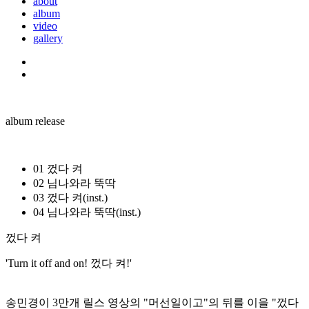
about
album
video
gallery
album release
01
껐다 켜
02
님나와라 뚝딱
03
껐다 켜(inst.)
04
님나와라 뚝딱(inst.)
껐다 켜
'Turn it off and on! 껐다 켜!'
송민경이 3만개 릴스 영상의 "머선일이고"의 뒤를 이을 "껐다