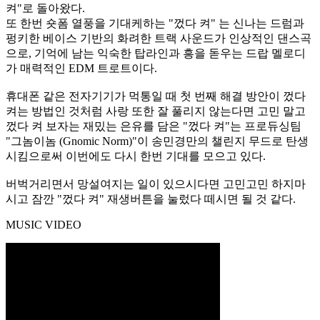
켜"로 돌아왔다.
또 한번 숏폼 열풍을 기대케하는 "껐다 켜" 는 신나는 드럼과
펑키한 베이스 기반의 화려한 트랙 사운드가 인상적인 댄스곡
으로, 기억에 남는 익숙한 탑라인과 흥을 돋우는 드랍 멜로디
가 매력적인 EDM 트로트이다.
휴대폰 같은 전자기기가 먹통일 때 첫 번째 해결 방안이 껐다
켜는 방법인 것처럼 사랑 또한 잘 풀리지 않는다면 고민 말고
껐다 켜 보자는 재밌는 은유를 담은 "껐다 켜"는 프로듀싱팀
"그놈이놈 (Gnomic Norm)"이 송민경만의 챌린지 무드로 탄생
시킴으로써 이번에도 다시 한번 기대를 모으고 있다.
버벅거리면서 망설여지는 일이 있으시다면 고민고민 하지마
시고 잠깐 "껐다 켜" 재생버튼을 눌렀다 떼시면 될 것 같다.
MUSIC VIDEO