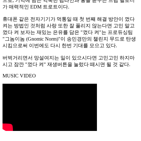
으로, 기억에 남는 익숙한 탑라인과 흥을 돋우는 드랍 멜로디
가 매력적인 EDM 트로트이다.
휴대폰 같은 전자기기가 먹통일 때 첫 번째 해결 방안이 껐다
켜는 방법인 것처럼 사랑 또한 잘 풀리지 않는다면 고민 말고
껐다 켜 보자는 재밌는 은유를 담은 "껐다 켜"는 프로듀싱팀
"그놈이놈 (Gnomic Norm)"이 송민경만의 챌린지 무드로 탄생
시킴으로써 이번에도 다시 한번 기대를 모으고 있다.
버벅거리면서 망설여지는 일이 있으시다면 고민고민 하지마
시고 잠깐 "껐다 켜" 재생버튼을 눌렀다 떼시면 될 것 같다.
MUSIC VIDEO