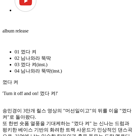
album release
01
껐다 켜
02
님나와라 뚝딱
03
껐다 켜(inst.)
04
님나와라 뚝딱(inst.)
껐다 켜
'Turn it off and on! 껐다 켜!'
송민경이 3만개 릴스 영상의 "머선일이고"의 뒤를 이을 "껐다
켜"로 돌아왔다.
또 한번 숏폼 열풍을 기대케하는 "껐다 켜" 는 신나는 드럼과
펑키한 베이스 기반의 화려한 트랙 사운드가 인상적인 댄스곡