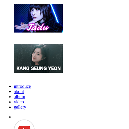
introduce
about
album
video
gallery