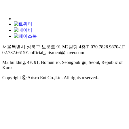
서울특별시 성북구 보문로 91 M2빌딩 4층
T. 070.7826.9870-1
F.
02.737.6615
E. official_artsroent@naver.com
M2 building, 4F. 91, Bomun-ro, Seongbuk-gu, Seoul, Republic of
Korea
Copyright ⓒ Artsro Ent Co.,Ltd. All rights reserved..