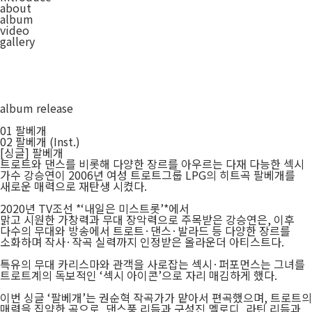
about
album
video
gallery
album release
01
팔베개
02
팔베개 (Inst.)
[싱글] 팔베개
트로트와 댄스를 비롯해 다양한 장르를 아우르는 다재 다능한 섹시
가수 강승연이 2006년 여성 트로트그룹 LPG의 히트곡 팔베개를
새로운 매력으로 재탄생 시켰다.
2020년 TV조선 *‘내일은 미스트롯’*에서
맑고 시원한 가창력과 무대 장악력으로 주목받은 강승연은, 이후
다수의 무대와 방송에서 트로트·댄스·발라드 등 다양한 장르를
소화하며 작사·작곡 실력까지 인정받은 올라운더 아티스트다.
특유의 무대 카리스마와 관객을 사로잡는 섹시·퍼포먼스는 그녀를
트로트계의 독보적인 ‘섹시 아이콘’으로 자리 매김하게 했다.
이번 싱글 ‘팔베개’는 권순혁 작곡가가 맡아서 편곡했으며, 트로트의
매력을 집약한 곡으로, 댄스풍 리듬과 구성진 멜로디, 라틴 리듬과